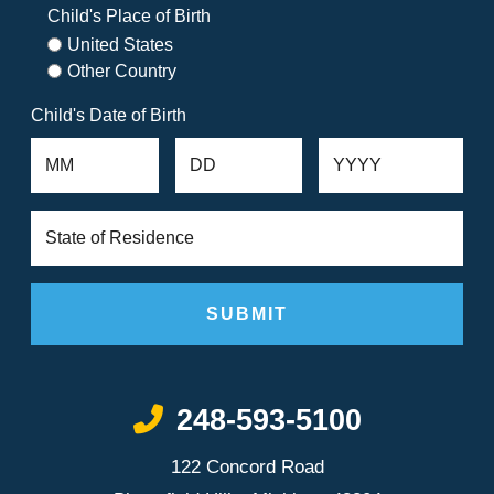
Child's Place of Birth
United States
Other Country
Child's Date of Birth
Call Now at
248-593-5100
122 Concord Road