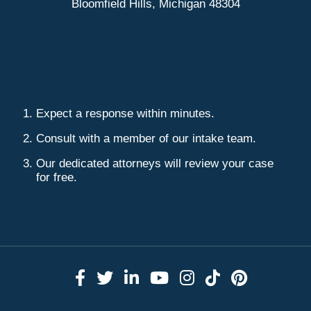
Bloomfield Hills, Michigan 48304
What Happens Next?
Expect a response within minutes.
Consult with a member of our intake team.
Our dedicated attorneys will review your case
for free.
Link to Facebook
Link to Twitter
Link to LinkedIn
Link to YouTube
Link to Instag
Link to Tik
Link to 