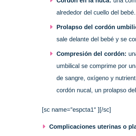
Cordón en la nuca:
una comp
alrededor del cuello del bebé.
Prolapso del cordón umbili
sale delante del bebé y se co
Compresión del cordón:
una
umbilical se comprime por una
de sangre, oxígeno y nutrien
cordón nucal, un prolapso de
[sc name=”espcta1″ ][/sc]
Complicaciones uterinas o pl