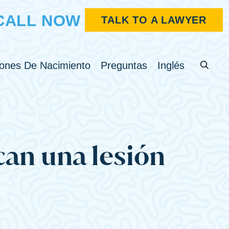
CALL NOW
TALK TO A LAWYER
Search fo
e Menu
Toggle Menu
Toggle Menu
iones De Nacimiento
Preguntas
Inglés
can una lesión