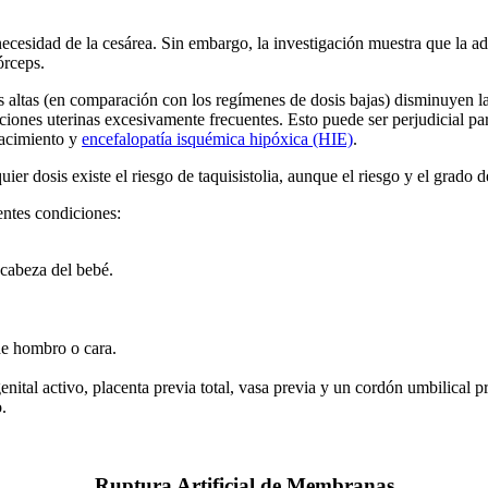
necesidad de la cesárea. Sin embargo, la investigación muestra que la a
órceps.
s altas (en comparación con los regímenes de dosis bajas) disminuyen la
cciones uterinas excesivamente frecuentes. Esto puede ser perjudicial p
nacimiento y
encefalopatía isquémica hipóxica (HIE)
.
ier dosis existe el riesgo de taquisistolia, aunque el riesgo y el grado 
entes condiciones:
 cabeza del bebé.
de hombro o cara.
nital activo, placenta previa total, vasa previa y un cordón umbilical p
.
Ruptura Artificial de Membranas