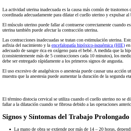
La actividad uterina inadecuada es la causa más común de trastornos de 
coordinada adecuadamente para dilatar el cuello uterino y expulsar al
El músculo uterino puede fallar al contraerse correctamente cuando e
uterina también puede afectar la contracción uterina.
Las contracciones inadecuadas se tratan con estimulación uterina. Es
asfixia del nacimiento y la
encefalopatía hipóxico-isquémica (HIE)
en 
adecuado de sangre rica en oxígeno para el bebé. A medida que la hip
(consistentemente más de 5 contracciones cada 10 minutos), los medi
debe ser entregado rápidamente a los primeros signos de angustia.
El uso excesivo de analgésicos o anestesia puede causar una acción ute
muestra que la anestesia puede aumentar la duración de la segunda etap
El término distocia cervical se utiliza cuando el cuello uterino no se
fallar a la dilatación cuando se fibrosa debido a las operaciones anter
Signos y Síntomas del Trabajo Prolongado 
La mano de obra se extiende por más de 14 – 20 horas, dependi