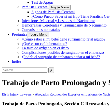
Test de Apgar
Parálisis Cerebral
Toggle Menu
Signos de Parálisis Cerebral
¿Cómo Puedo Saber si mi Hijo Tiene Parálisis Cer
Infecciones Maternal y Lesiones de Nacimiento
Hemorragias Cerebrales y Traumatismo de Nacimiento
Convulsiones neonatales
Preguntas
Toggle Menu
¿Cómo saber si mi bebé tiene sufrimiento fetal agudo?
¿Qué es un cefalohematoma?
La falta de oxígeno en el útero
Complicaciones posibles de sangrado en el embarazo
¿Podría el sangrado de embarazo dañar a mi bebé?
Inglés
Search
for:
Trabajo de Parto Prolongado y 
Birth Injury Lawyers
»
Abogados Reconocidos Expertos en Lesiones de Naci
Trabajo de Parto Prolongado, Sección C Retrasada y