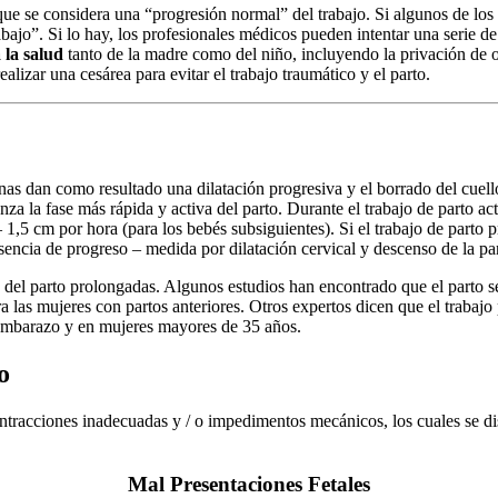
que se considera una “progresión normal” del trabajo. Si algunos de los 
bajo”. Si lo hay, los profesionales médicos pueden intentar una serie d
 la salud
tanto de la madre como del niño, incluyendo la privación de o
lizar una cesárea para evitar el trabajo traumático y el parto.
nas dan como resultado una dilatación progresiva y el borrado del cuello
nza la fase más rápida y activa del parto. Durante el trabajo de parto ac
1,5 cm por hora (para los bebés subsiguientes). Si el trabajo de parto 
sencia de progreso – medida por dilatación cervical y descenso de la pa
del parto prolongadas. Algunos estudios han encontrado que el parto se
a las mujeres con partos anteriores. Otros expertos dicen que el trabaj
embarazo y en mujeres mayores de 35 años.
o
ontracciones inadecuadas y / o impedimentos mecánicos, los cuales se d
Mal Presentaciones Fetales