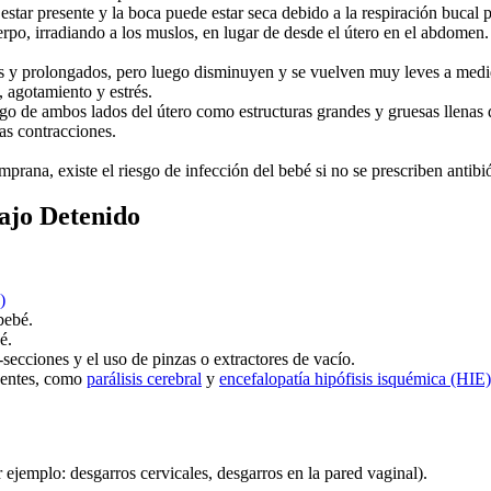
star presente y la boca puede estar seca debido a la respiración bucal 
cuerpo, irradiando a los muslos, en lugar de desde el útero en el abdome
es y prolongados, pero luego disminuyen y se vuelven muy leves a medi
, agotamiento y estrés.
argo de ambos lados del útero como estructuras grandes y gruesas llenas d
las contracciones.
ana, existe el riesgo de infección del bebé si no se prescriben antibi
ajo Detenido
)
bebé.
é.
secciones y el uso de pinzas o extractores de vacío.
anentes, como
parálisis cerebral
y
encefalopatía hipófisis isquémica (HIE)
ejemplo: desgarros cervicales, desgarros en la pared vaginal).