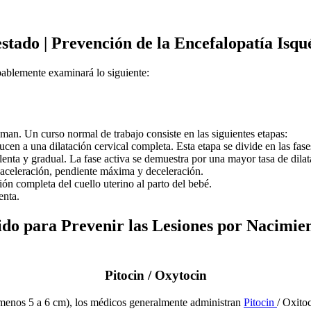
stado | Prevención de la Encefalopatía Isq
bablemente examinará lo siguiente:
edman. Un curso normal de trabajo consiste en las siguientes etapas:
n a una dilatación cervical completa. Esta etapa se divide en las fases l
 lenta y gradual. La fase activa se demuestra por una mayor tasa de dila
e aceleración, pendiente máxima y deceleración.
ón completa del cuello uterino al parto del bebé.
enta.
do para Prevenir las Lesiones por Nacimien
Pitocin / Oxytocin
 al menos 5 a 6 cm), los médicos generalmente administran
Pitocin
/ Oxito