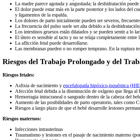
La madre parece agotada y angustiada; la deshidratación puede e
El dolor puede estar más en la parte posterior y los lados del 
y ligamentos de la espalda.
Los dolores de parto inicialmente pueden ser severos, frecuent
La frecuencia del pulso suele ser alta debido a la deshidratación
Los intestinos gruesos están dilatados y se pueden sentir a lo l
El útero es sensible al tacto y no se relaja completamente entre 
La aflicción fetal puede desarrollarse.
Las membranas pueden o no romper temprano. En la ruptura tempr
Riesgos del Trabajo Prolongado y del Trab
Riesgos fetales:
Asfixia de nacimiento y
encefalopatía hipóxico-isquémica (HIE
Afección fetal debida a la disminución de oxígeno que llega al 
Hemorragia intracraneal o sangrado dentro de la cabeza del beb
Aumento de las posibilidades de parto operatorio, tales como C-
Riesgos a largo plazo de que el bebé desarrolle lesiones perm
Riesgos maternos:
Infecciones intrauterinas
Traumatismo y lesiones en el pasaje de nacimiento materno (por 