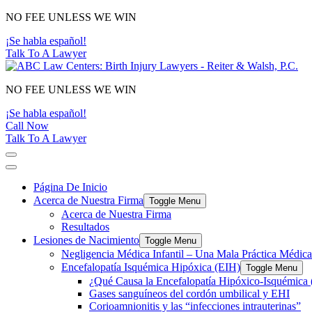
Main
NO FEE UNLESS WE WIN
Navigation
¡Se habla español!
Talk To A Lawyer
NO FEE UNLESS WE WIN
¡Se habla español!
Call Now
Talk To A Lawyer
Página De Inicio
Acerca de Nuestra Firma
Toggle Menu
Acerca de Nuestra Firma
Resultados
Lesiones de Nacimiento
Toggle Menu
Negligencia Médica Infantil – Una Mala Práctica Médica
Encefalopatía Isquémica Hipóxica (EIH)
Toggle Menu
¿Qué Causa la Encefalopatía Hipóxico-Isquémica
Gases sanguíneos del cordón umbilical y EHI
Corioamnionitis y las “infecciones intrauterinas”