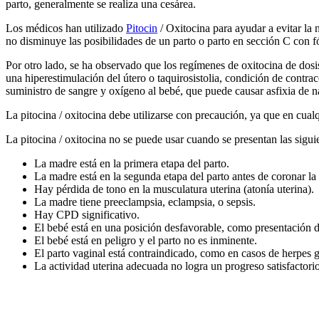
parto, generalmente se realiza una cesárea.
Los médicos han utilizado
Pitocin
/ Oxitocina para ayudar a evitar la 
no disminuye las posibilidades de un parto o parto en sección C con f
Por otro lado, se ha observado que los regímenes de oxitocina de dosi
una hiperestimulación del útero o taquirosistolia, condición de contra
suministro de sangre y oxígeno al bebé, que puede causar asfixia de 
La pitocina / oxitocina debe utilizarse con precaución, ya que en cualqu
La pitocina / oxitocina no se puede usar cuando se presentan las sigui
La madre está en la primera etapa del parto.
La madre está en la segunda etapa del parto antes de coronar la
Hay pérdida de tono en la musculatura uterina (atonía uterina).
La madre tiene preeclampsia, eclampsia, o sepsis.
Hay CPD significativo.
El bebé está en una posición desfavorable, como presentación 
El bebé está en peligro y el parto no es inminente.
El parto vaginal está contraindicado, como en casos de herpes ge
La actividad uterina adecuada no logra un progreso satisfactorio