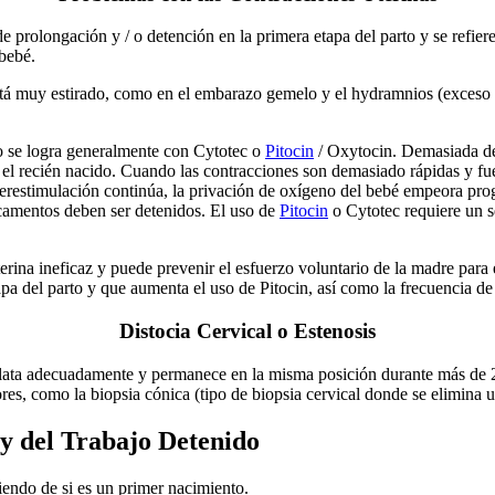
prolongación y / o detención en la primera etapa del parto y se refiere 
 bebé.
stá muy estirado, como en el embarazo gemelo y el hydramnios (exceso 
to se logra generalmente con Cytotec o
Pitocin
/ Oxytocin. Demasiada de 
el recién nacido. Cuando las contracciones son demasiado rápidas y fu
erestimulación continúa, la privación de oxígeno del bebé empeora pro
camentos deben ser detenidos. El uso de
Pitocin
o Cytotec requiere un s
rina ineficaz y puede prevenir el esfuerzo voluntario de la madre para 
a del parto y que aumenta el uso de Pitocin, así como la frecuencia de 
Distocia Cervical o Estenosis
 dilata adecuadamente y permanece en la misma posición durante más de 2 
iores, como la biopsia cónica (tipo de biopsia cervical donde se elimina
y del Trabajo Detenido
endo de si es un primer nacimiento.